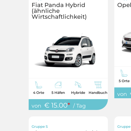
Fiat Panda Hybrid
Opel
(ähnliche
Wirtschaftlichkeit)
5 Orte
4 Orte
5 Häfen
Hybride
Handbuch
von
€ 15.00
*
von
/ Tag
Gruppe S
Gruppe