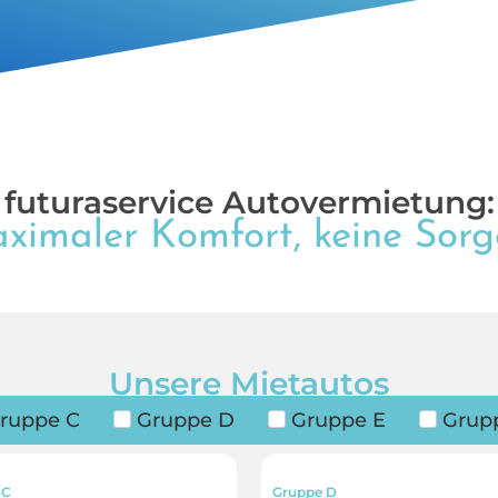
futuraservice Autovermietung:
ximaler Komfort, keine Sorg
Unsere Mietautos
ruppe C
Gruppe D
Gruppe E
Grup
 C
Gruppe D