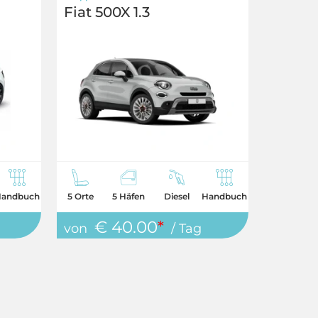
Fiat 500X 1.3
andbuch
5 Orte
5 Häfen
Diesel
Handbuch
€ 40.00
*
von
/ Tag