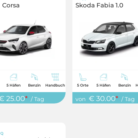
 Corsa
Skoda Fabia 1.0
5 Häfen
Benzin
Handbuch
5 Orte
5 Häfen
Benzin
H
€ 25.00
*
€ 30.00
*
/ Tag
von
/ Tag
 Q