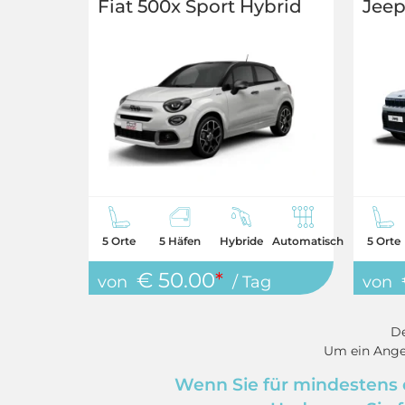
Fiat 500x Sport Hybrid
Jeep
5 Orte
5 Häfen
Hybride
Automatisch
5 Orte
€ 50.00
*
von
/ Tag
von
De
Um ein Ange
Wenn Sie für mindestens e