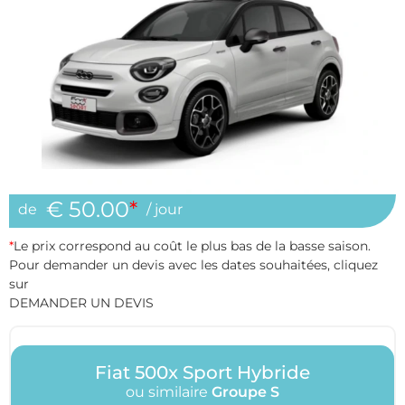
€ 50.00
*
de
/ jour
*
Le prix correspond au coût le plus bas de la basse saison.
Pour demander un devis avec les dates souhaitées, cliquez
sur
DEMANDER UN DEVIS
Fiat 500x Sport Hybride
ou similaire
Groupe S