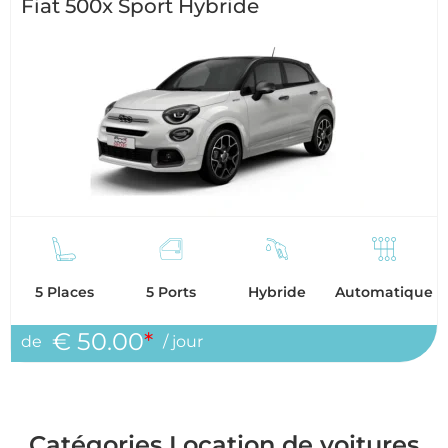
Fiat 500x Sport Hybride
5 Places
5 Ports
Hybride
Automatique
€ 50.00
*
de
/ jour
Catégories Location de voitures