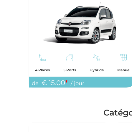
4 Places
5 Ports
Hybride
Manuel
€ 15.00
*
de
/ jour
Catégo