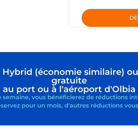
DE
ybrid (économie similaire) ou s
gratuite
au port ou à l'aéroport d'Olbia
semaine, vous bénéficierez de réductions intér
réservez pour un mois, d'autres réductions vous