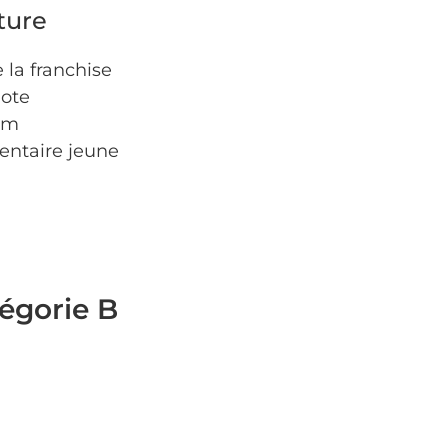
ture
e la franchise
lote
km
ntaire jeune
tégorie B