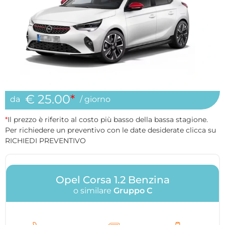
€ 25.00
*
da
/ giorno
*
Il prezzo è riferito al costo più basso della bassa stagione.
Per richiedere un preventivo con le date desiderate clicca su
RICHIEDI PREVENTIVO
Opel Corsa 1.2 Benzina
o similare
Gruppo C