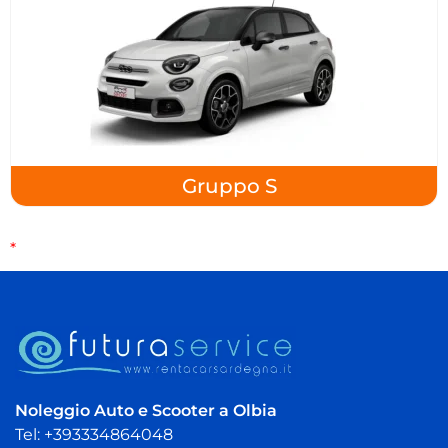
Gruppo S
*
Noleggio Auto e Scooter a Olbia
Tel: +393334864048