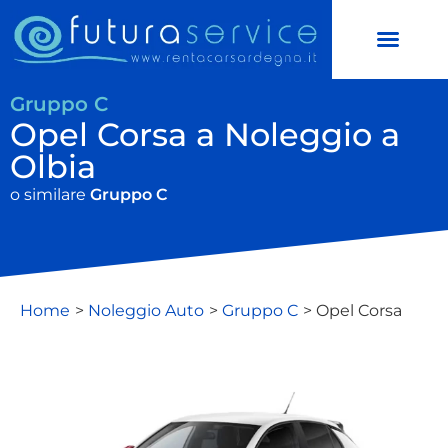
NOLEGGIO AUTO
NOLEGGIO SCOOTER
DOMANDE FREQUENTI
Gruppo C
Opel Corsa a Noleggio a
Olbia
o similare
Gruppo C
Home
>
Noleggio Auto
>
Gruppo C
> Opel Corsa